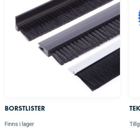
BORSTLISTER
TE
Finns i lager
Till