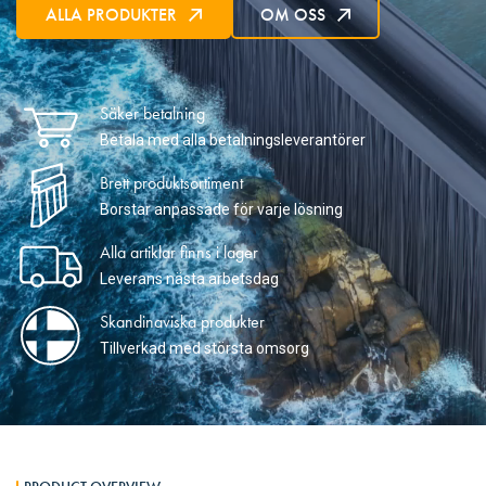
ALLA PRODUKTER
OM OSS
Säker betalning
Betala med alla betalningsleverantörer
Brett produktsortiment
Borstar anpassade för varje lösning
Alla artiklar finns i lager
Leverans nästa arbetsdag
Skandinaviska produkter
Tillverkad med största omsorg